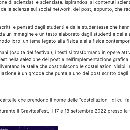
ne di scienziati e scienziate. Ispirandosi ai contenuti scient
e della scienza sui social network, dei post, appunto, che ra
critti e pensati dagli studenti e dalle studentesse che hann
da un’immagine e un testo elaborato dagli studenti e dalle 
 loro, un tema legato alla fisica e alla fisica contemporan
ni (ospite del festival), i testi si trasformano in opere attr
asFest nella selezione dei post e nell’implementazione grafica
diventano le stelle che costituiscono le costellazioni visibil
llazione è un qrcode che punta a uno dei post scritto dagli 
cartelle che prendono il nome delle “costellazioni” di cui f
urante il GravitasFest, il 17 e 18 settembre 2022 presso la 